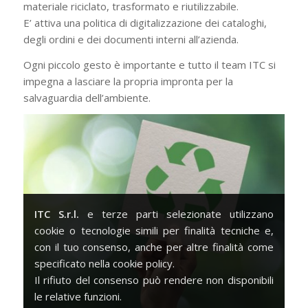
materiale riciclato, trasformato e riutilizzabile.
E’ attiva una politica di digitalizzazione dei cataloghi,
degli ordini e dei documenti interni all’azienda.
Ogni piccolo gesto è importante e tutto il team ITC si
impegna a lasciare la propria impronta per la
salvaguardia dell’ambiente.
ITC S.r.l.
e terze parti selezionate utilizzano
cookie o tecnologie simili per finalità tecniche e,
con il tuo consenso, anche per altre finalità come
specificato nella cookie policy.
Il rifiuto del consenso può rendere non disponibili
le relative funzioni.